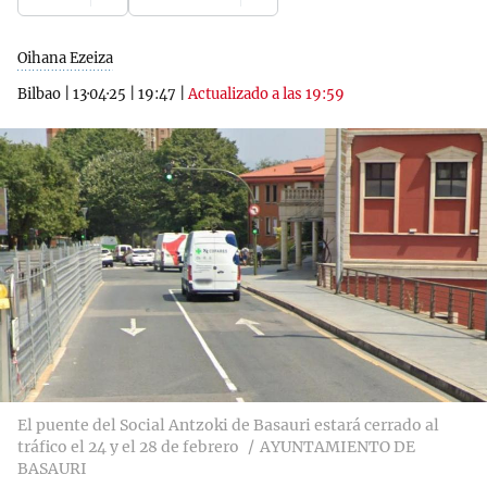
Oihana Ezeiza
Bilbao
|
13·04·25
|
19:47
|
Actualizado a las 19:59
El puente del Social Antzoki de Basauri estará cerrado al
tráfico el 24 y el 28 de febrero
AYUNTAMIENTO DE
BASAURI