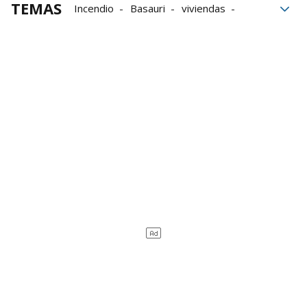
TEMAS
Incendio
Basauri
viviendas
bomberos
incendios