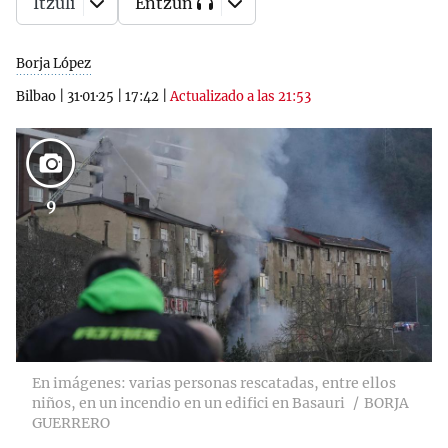
Itzuli
Entzun
Borja López
Bilbao
|
31·01·25
|
17:42
|
Actualizado a las 21:53
9
En imágenes: varias personas rescatadas, entre ellos
niños, en un incendio en un edifici en Basauri
BORJA
GUERRERO