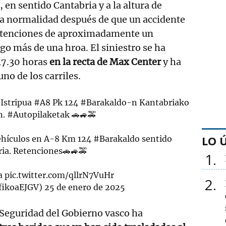
, en sentido Cantabria y a la altura de
 la normalidad después de que un accidente
etenciones de aproximadamente un
go más de una hroa. El siniestro se ha
17.30 horas
en la recta de Max Center
y ha
no de los carriles.
Istripua
#A8
Pk 124
#Barakaldo
-n Kantabriako
n.
#Autopilaketak
🚗🚙🚕
LO 
vehículos en A-8 Km 124
#Barakaldo
sentido
ia. Retenciones🚗🚙🚕
1
a
pic.twitter.com/qllrN7VuHr
2
fikoaEJGV)
25 de enero de 2025
Seguridad del Gobierno vasco ha