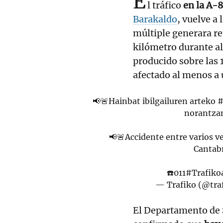
E
l tráfico
en la A-8
Barakaldo
, vuelve a
múltiple generara r
kilómetro durante al
producido sobre las 
afectado al menos a u
📢🚨Hainbat ibilgailuren arteko
#
norantza
📢🚨Accidente entre varios 
Cantabr
☎️011
#Trafiko
— Trafiko (@tra
El Departamento de 