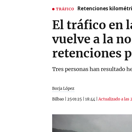
Retenciones kilométri
TRÁFICO
El tráfico en 
vuelve a la n
retenciones p
Tres personas han resultado he
Borja López
Bilbao
|
25·01·25
|
18:44
|
Actualizado a las 