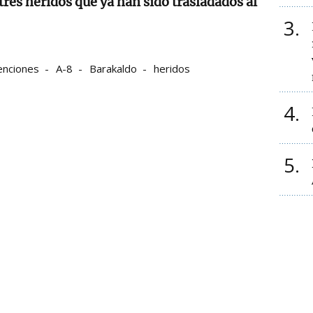
tres heridos que ya han sido trasladados al
3
enciones
A-8
Barakaldo
heridos
4
5