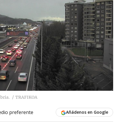
bria.
TRAFIKOA
dio preferente
Añádenos en Google