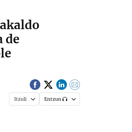
arakaldo
a de
le
Itzuli
Entzun