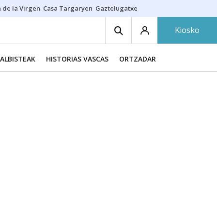
 de la Virgen
Casa Targaryen
Gaztelugatxe
Athletic
Aste Nagusia
C
Kiosko
ALBISTEAK
HISTORIAS VASCAS
ORTZADAR