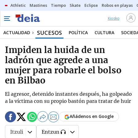
Athletic
Mastines
Tiempo
Skate
Eclipse
Robos en playas
Kiosko
SUCESOS
ACTUALIDAD
POLÍTICA
CULTURA
SOCIED
Impiden la huida de un
ladrón que agrede a una
mujer para robarle el bolso
en Bilbao
El agresor, detenido instantes después, ha golpeado
a la víctima con su propio bastón para tratar de huir
Añádenos en Google
Itzuli
Entzun