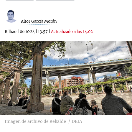
Aitor García Morán
Bilbao
|
06·10·24
|
13:57
|
Actualizado a las 14:02
Imagen de archivo de Rekalde
DEIA