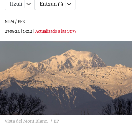
Itzuli
Entzun
NTM / EFE
23·08·24
|
13:12
|
Actualizado a las 13:37
Vista del Mont Blanc.
EP