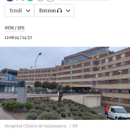
Itzuli
Entzun
NTM / EFE
12·08·24
|
14:57
Hospital Clínico de Salamanca.
EP