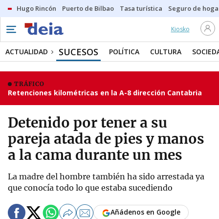
Hugo Rincón
Puerto de Bilbao
Tasa turística
Seguro de hoga
Kiosko
SUCESOS
ACTUALIDAD
POLÍTICA
CULTURA
SOCIED
TRÁFICO
Retenciones kilométricas en la A-8 dirección Cantabria
Detenido por tener a su
pareja atada de pies y manos
a la cama durante un mes
La madre del hombre también ha sido arrestada ya
que conocía todo lo que estaba sucediendo
Añádenos en Google