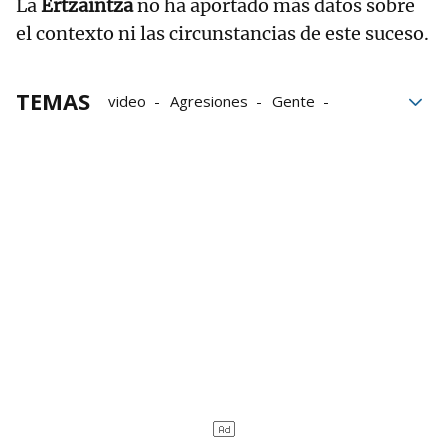
La
Ertzaintza
no ha aportado más datos sobre
el contexto ni las circunstancias de este suceso.
TEMAS
video
Agresiones
Gente
Ertzaina
Policía Municipal
seguridad
Irún