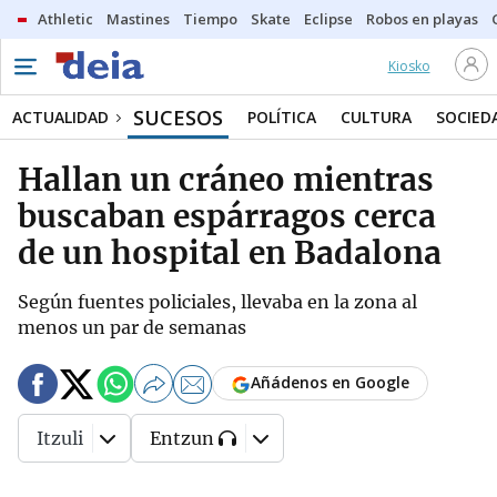
Athletic
Mastines
Tiempo
Skate
Eclipse
Robos en playas
Kiosko
SUCESOS
ACTUALIDAD
POLÍTICA
CULTURA
SOCIED
Hallan un cráneo mientras
buscaban espárragos cerca
de un hospital en Badalona
Según fuentes policiales, llevaba en la zona al
menos un par de semanas
Añádenos en Google
Itzuli
Entzun