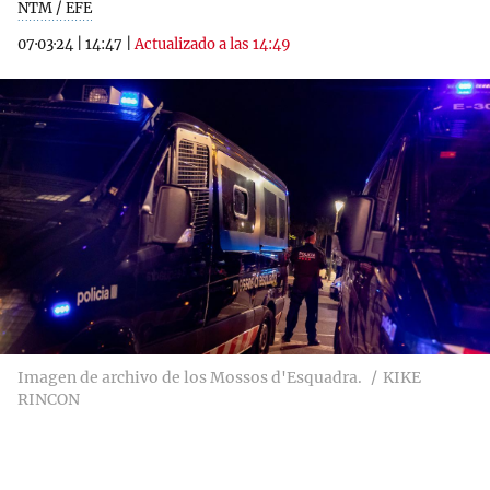
NTM / EFE
07·03·24
|
14:47
|
Actualizado a las 14:49
Imagen de archivo de los Mossos d'Esquadra.
KIKE
RINCON