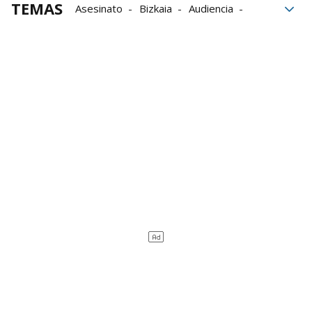
TEMAS
Asesinato
Bizkaia
Audiencia
Tribunal Superior de Justicia del País Vasco
condena