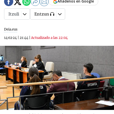
Añádenos en Google
Itzuli
Entzun
Deia.eus
14·02·24
|
21:44
|
Actualizado a las 22:04