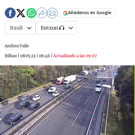
Añádenos en Google
Itzuli
Entzun
Andrea Valle
Bilbao
|
08·05·23
|
08:46
|
Actualizado a las 09:07