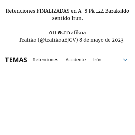
Retenciones FINALIZADAS en A-8 Pk 124 Barakaldo
sentido Irun.
011 ☎️
#Trafikoa
— Trafiko (@trafikoaEJGV)
8 de mayo de 2023
TEMAS
Retenciones
Accidente
Irún
Barakaldo
kilometros
Dirección
Grupo Noticias