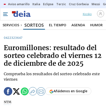
Aviso amarillo
Italia
Eclipse
Terzic
Cruz Gorbeia
Messi
G
Kiosko
SORTEOS
SERVICIOS
EL TIEMPO
AGENDA
HUMOR
0422323647
Euromillones: resultado del
sorteo celebrado el viernes 12
de diciembre de de 2025
Comprueba los resultados del sorteo celebrado este
viernes
Añádenos en Google
NTM