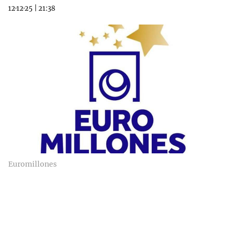
12·12·25
|
21:38
Euromillones