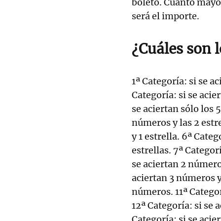
boleto. Cuanto mayo
será el importe.
¿Cuáles son 
1ª Categoría: si se ac
Categoría: si se acie
se aciertan sólo los 
números y las 2 estre
y 1 estrella. 6ª Categ
estrellas. 7ª Categor
se aciertan 2 números
aciertan 3 números y 
números. 11ª Categorí
12ª Categoría: si se 
Categoría: si se aci