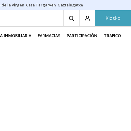
 de la Virgen
Casa Targaryen
Gaztelugatxe
Athletic
Aste Nagusia
C
Kiosko
A INMOBILIARIA
FARMACIAS
PARTICIPACIÓN
TRAFICO