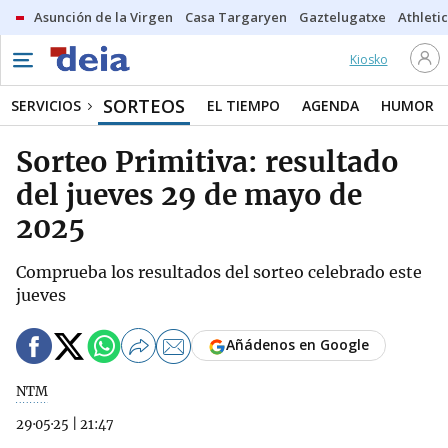
Asunción de la Virgen
Casa Targaryen
Gaztelugatxe
Athletic
Kiosko
SORTEOS
SERVICIOS
EL TIEMPO
AGENDA
HUMOR
Sorteo Primitiva: resultado
del jueves 29 de mayo de
2025
Comprueba los resultados del sorteo celebrado este
jueves
Añádenos en Google
NTM
29·05·25
|
21:47