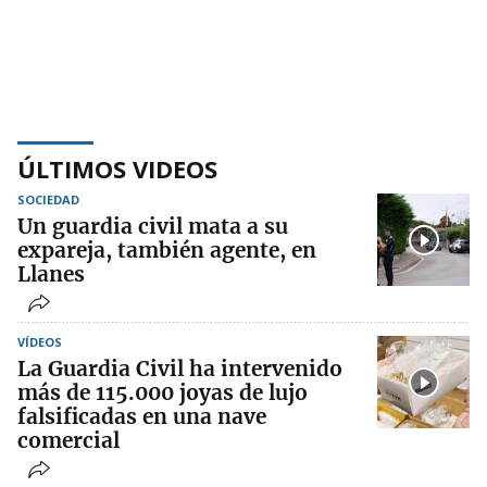
ÚLTIMOS VIDEOS
SOCIEDAD
Un guardia civil mata a su
expareja, también agente, en
Llanes
VÍDEOS
La Guardia Civil ha intervenido
más de 115.000 joyas de lujo
falsificadas en una nave
comercial