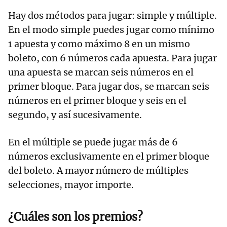
Hay dos métodos para jugar: simple y múltiple.
En el modo simple puedes jugar como mínimo
1 apuesta y como máximo 8 en un mismo
boleto, con 6 números cada apuesta. Para jugar
una apuesta se marcan seis números en el
primer bloque. Para jugar dos, se marcan seis
números en el primer bloque y seis en el
segundo, y así sucesivamente.
En el múltiple se puede jugar más de 6
números exclusivamente en el primer bloque
del boleto. A mayor número de múltiples
selecciones, mayor importe.
¿Cuáles son los premios?