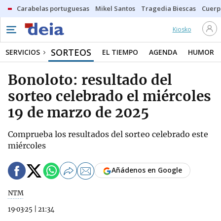
Carabelas portuguesas
Mikel Santos
Tragedia Biescas
Cuerp
Kiosko
SORTEOS
SERVICIOS
EL TIEMPO
AGENDA
HUMOR
Bonoloto: resultado del
sorteo celebrado el miércoles
19 de marzo de 2025
Comprueba los resultados del sorteo celebrado este
miércoles
Añádenos en Google
NTM
19·03·25
|
21:34