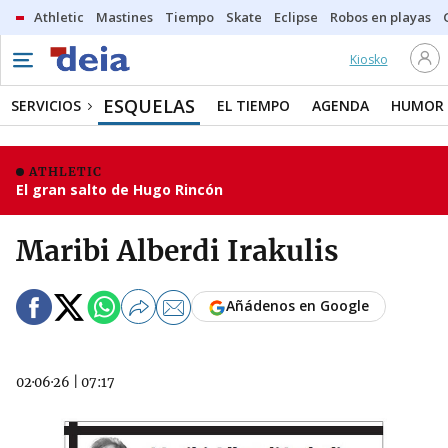
Athletic
Mastines
Tiempo
Skate
Eclipse
Robos en playas
Kiosko
ESQUELAS
SERVICIOS
EL TIEMPO
AGENDA
HUMOR
ATHLETIC
El gran salto de Hugo Rincón
Maribi Alberdi Irakulis
Añádenos en Google
02·06·26
|
07:17