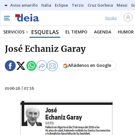
Aviso amarillo
Italia
Eclipse
Terzic
Cruz Gorbeia
Messi
G
Kiosko
ESQUELAS
SERVICIOS
EL TIEMPO
AGENDA
HUMOR
José Echaniz Garay
Añádenos en Google
01·06·26
|
07:16