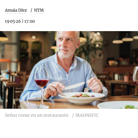
Amaia Díez
NTM
19·05·26
|
17:00
Señor come en un restaurante.
MAGNIFIC