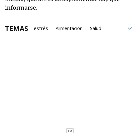
informarse.
TEMAS
estrés
Alimentación
Salud
sueño
nutrición
sol
Libro
Suplementos
cáncer
bloque52