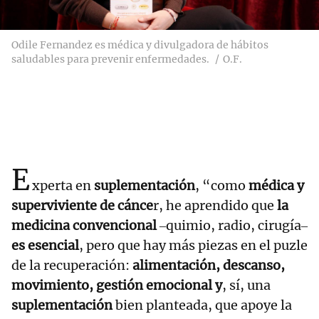
Odile Fernandez es médica y divulgadora de hábitos
saludables para prevenir enfermedades.
O.F.
E
xperta en
suplementación
, “como
médica y
superviviente de cánce
r, he aprendido que
la
medicina convencional
‒quimio, radio, cirugía‒
es esencial
, pero que hay más piezas en el puzle
de la recuperación:
alimentación, descanso,
movimiento, gestión emocional y
, sí, una
suplementación
bien planteada, que apoye la