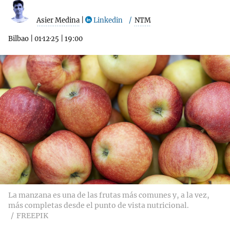
Asier Medina
|
Linkedin
NTM
Bilbao
|
01·12·25
|
19:00
La manzana es una de las frutas más comunes y, a la vez,
más completas desde el punto de vista nutricional.
FREEPIK