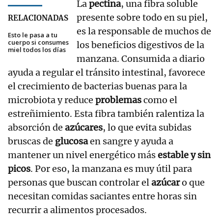
La
pectina
, una fibra soluble
presente sobre todo en su piel,
RELACIONADAS
es la responsable de muchos de
Esto le pasa a tu
cuerpo si consumes
los beneficios digestivos de la
miel todos los días
manzana. Consumida a diario
ayuda a regular el tránsito intestinal, favorece
el crecimiento de bacterias buenas para la
microbiota y reduce
problemas
como el
estreñimiento. Esta fibra también ralentiza la
absorción de
azúcares
, lo que evita subidas
bruscas de
glucosa
en sangre y ayuda a
mantener un nivel energético más
estable y sin
picos
. Por eso, la manzana es muy útil para
personas que buscan controlar el
azúcar
o que
necesitan comidas saciantes entre horas sin
recurrir a alimentos procesados.