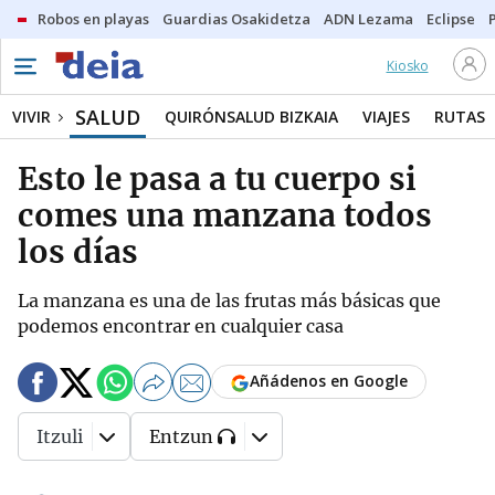
Robos en playas
Guardias Osakidetza
ADN Lezama
Eclipse
Kiosko
SALUD
VIVIR
QUIRÓNSALUD BIZKAIA
VIAJES
RUTAS
Esto le pasa a tu cuerpo si
comes una manzana todos
los días
La manzana es una de las frutas más básicas que
podemos encontrar en cualquier casa
Añádenos en Google
Itzuli
Entzun