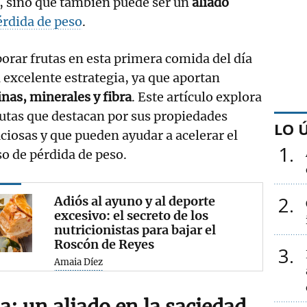
, sino que también puede ser un
aliado
érdida de peso
.
orar frutas en esta primera comida del día
 excelente estrategia, ya que aportan
nas, minerales y fibra
. Este artículo explora
rutas que destacan por sus propiedades
LO 
ciosas y que pueden ayudar a acelerar el
1
o de pérdida de peso.
2
Adiós al ayuno y al deporte
excesivo: el secreto de los
nutricionistas para bajar el
Roscón de Reyes
3
Amaia Díez
: un aliado en la saciedad