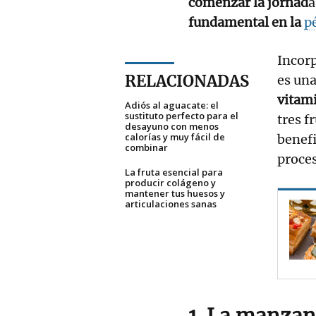
comenzar la jornad
a
fundamental en la
p
Incorp
RELACIONADAS
es una
vitami
Adiós al aguacate: el
sustituto perfecto para el
tres f
desayuno con menos
calorías y muy fácil de
benefi
combinar
proces
La fruta esencial para
producir colágeno y
mantener tus huesos y
articulaciones sanas
1. La manzana