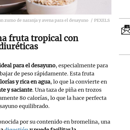
n zumo de naranja y avena para el desayuno
PEXELS
na fruta tropical con
diuréticas
 ideal para el desayuno
, especialmente para
bajar de peso rápidamente. Esta fruta
lorías y rica en agua
, lo que la convierte en
te y saciante
. Una taza de piña en trozos
ente 80 calorías, lo que la hace perfecta
esayuno equilibrado.
onocida por su contenido en bromelina, una
la
digestión
y puede facilitar la