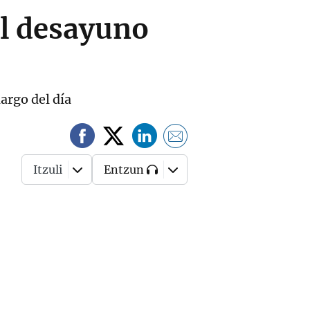
el desayuno
argo del día
Itzuli
Entzun