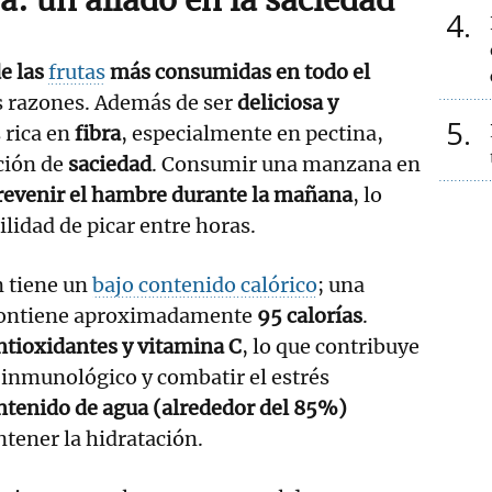
4
e las
frutas
más consumidas en todo el
s razones. Además de ser
deliciosa y
5
s rica en
fibra
, especialmente en pectina,
ción de
saciedad
. Consumir una manzana en
revenir el hambre durante la mañana
, lo
ilidad de picar entre horas.
 tiene un
bajo contenido calórico
; una
ontiene aproximadamente
95 calorías
.
ntioxidantes y vitamina C
, lo que contribuye
 inmunológico y combatir el estrés
ntenido de agua (alrededor del 85%)
tener la hidratación.