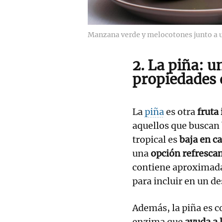
Manzana verde y melocotones junto a u
2. La piña: u
propiedades 
La
piña
es otra
fruta
aquellos que buscan 
tropical es
baja en ca
una
opción refrescan
contiene aproximadam
para incluir en un d
Además, la piña es c
enzima que
ayuda a 