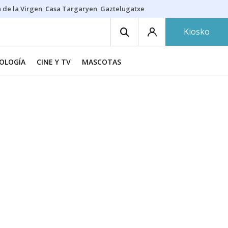
 de la Virgen
Casa Targaryen
Gaztelugatxe
Athletic
Aste Nagusia
C
Kiosko
NOLOGÍA
CINE Y TV
MASCOTAS