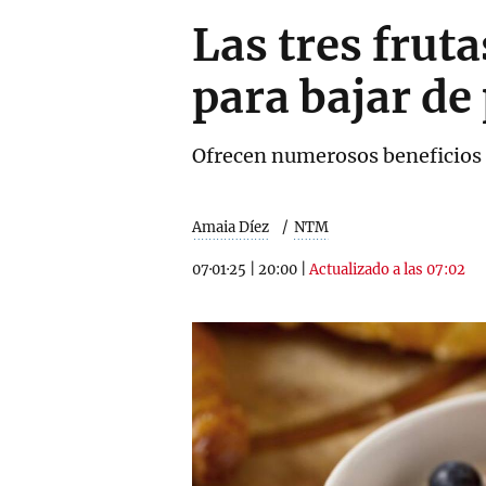
Las tres frut
para bajar de
Ofrecen numerosos beneficios n
Amaia Díez
NTM
07·01·25
|
20:00
|
Actualizado a las 07:02