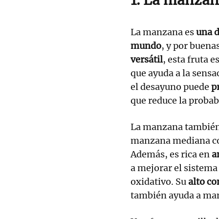
La manzana es
una d
mundo
, y por buena
versátil
, esta fruta e
que ayuda a la sensa
el desayuno puede
p
que reduce la probab
La manzana también
manzana mediana c
Además, es rica en
a
a mejorar el sistema
oxidativo. Su
alto co
también ayuda a man