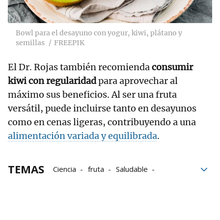
Bowl para el desayuno con yogur, kiwi, plátano y
semillas
FREEPIK
El Dr. Rojas también recomienda
consumir
kiwi con regularidad
para aprovechar al
máximo sus beneficios. Al ser una fruta
versátil, puede incluirse tanto en desayunos
como en cenas ligeras, contribuyendo a una
alimentación variada y equilibrada
.
TEMAS
Ciencia
fruta
Saludable
Dieta equilibrada
Alimentación saludable
Cardiología
medicina
Alimentación
kiwi