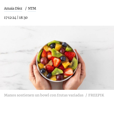
Amaia Díez
NTM
17·12·24
|
18:30
Manos sostienen un bowl con frutas variadas
FREEPIK