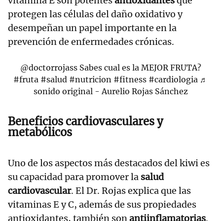
vitamina E son potentes
antioxidantes
que
protegen las células del daño oxidativo y
desempeñan un papel importante en la
prevención de enfermedades crónicas.
@doctorrojass
Sabes cual es la MEJOR FRUTA?
#fruta
#salud
#nutricion
#fitness
#cardiologia
♬
sonido original - Aurelio Rojas Sánchez
Beneficios cardiovasculares y
metabólicos
Uno de los aspectos más destacados del kiwi es
su capacidad para promover la
salud
cardiovascular
. El Dr. Rojas explica que las
vitaminas E y C, además de sus propiedades
antioxidantes, también son
antiinflamatorias
.