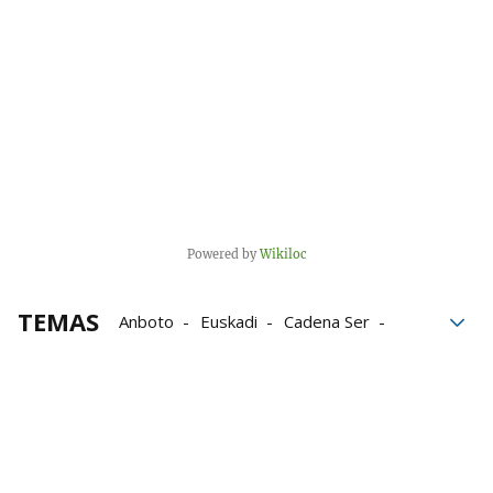
Powered by
Wikiloc
TEMAS
Anboto
Euskadi
Cadena Ser
Santuario de Urkiola
Parque Natural de Urkiola
uRKIOLA
Nuestras Rutas
rutas en compañia
rutas de montaña
Senderismo
trail
trail running