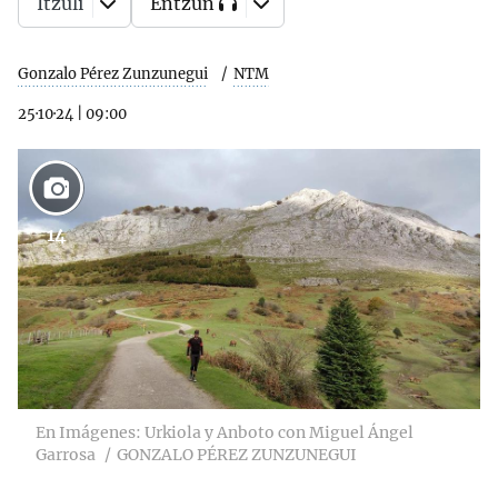
Itzuli
Entzun
Gonzalo Pérez Zunzunegui
NTM
25·10·24
|
09:00
14
En Imágenes: Urkiola y Anboto con Miguel Ángel
Garrosa
GONZALO PÉREZ ZUNZUNEGUI