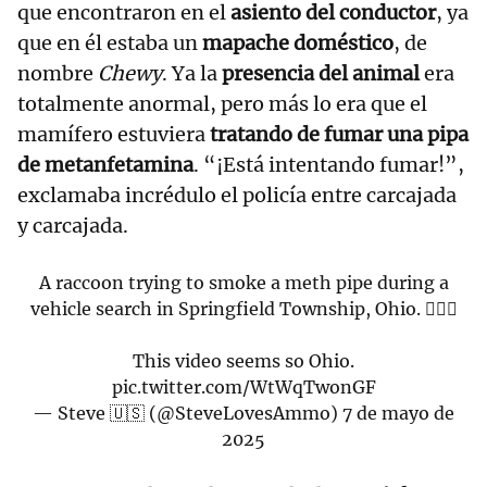
que encontraron en el
asiento del conductor
, ya
que en él estaba un
mapache doméstico
, de
nombre
Chewy
. Ya la
presencia del animal
era
totalmente anormal, pero más lo era que el
mamífero estuviera
tratando de fumar una pipa
de metanfetamina
. “¡Está intentando fumar!”,
exclamaba incrédulo el policía entre carcajada
y carcajada.
A raccoon trying to smoke a meth pipe during a
vehicle search in Springfield Township, Ohio. 🤦🏻‍♂️
This video seems so Ohio.
pic.twitter.com/WtWqTwonGF
— Steve 🇺🇸 (@SteveLovesAmmo)
7 de mayo de
2025