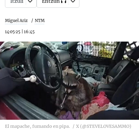
Itzuli
Entzun
Miguel Ariz
NTM
14·05·25
|
16:45
El mapache, fumando en pipa.
X (@STEVELOVESAMMO)