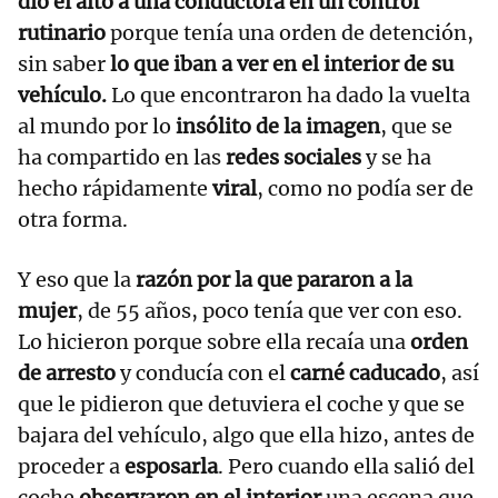
dio el alto a una conductora en un control
rutinario
porque tenía una orden de detención,
sin saber
lo que iban a ver en el interior de su
vehículo.
Lo que encontraron ha dado la vuelta
al mundo por lo
insólito de la imagen
, que se
ha compartido en las
redes sociales
y se ha
hecho rápidamente
viral
, como no podía ser de
otra forma.
Y eso que la
razón por la que pararon a la
mujer
, de 55 años, poco tenía que ver con eso.
Lo hicieron porque sobre ella recaía una
orden
de arresto
y conducía con el
carné caducado
, así
que le pidieron que detuviera el coche y que se
bajara del vehículo, algo que ella hizo, antes de
proceder a
esposarla
. Pero cuando ella salió del
coche
observaron en el interior
una escena que