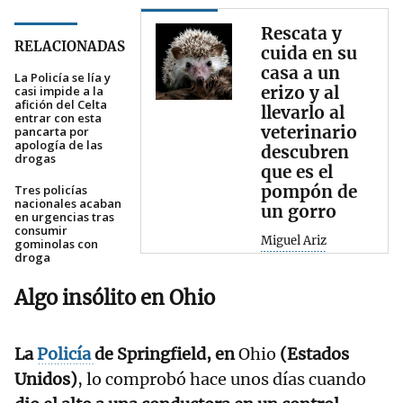
Rescata y
RELACIONADAS
cuida en su
casa a un
La Policía se lía y
erizo y al
casi impide a la
afición del Celta
llevarlo al
entrar con esta
veterinario
pancarta por
apología de las
descubren
drogas
que es el
pompón de
Tres policías
nacionales acaban
un gorro
en urgencias tras
consumir
Miguel Ariz
gominolas con
droga
Algo insólito en Ohio
La
Policía
de Springfield, en
Ohio
(Estados
Unidos)
, lo comprobó hace unos días cuando