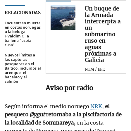
Un buque de
RELACIONADAS
la Armada
intercerpta a
Encuentran muerta
un
en costas noruegas
a la beluga
submarino
Hvaldimir, la
ruso en
ballena "espía
rusa"
aguas
próximas a
Nuevos límites a
Galicia
las capturas
pesqueras en el
Báltico, incluidos el
NTM / EFE
arenque, el
bacalao y el
salmón
Aviso por radio
Según informa el medio noruego
NRK
,
el
pesquero
Øygut
retornaba a la piscifactoría de
la localidad de Sommarøya,
en la costa
noroeste de Noruega, muy cerca de Tromsø,