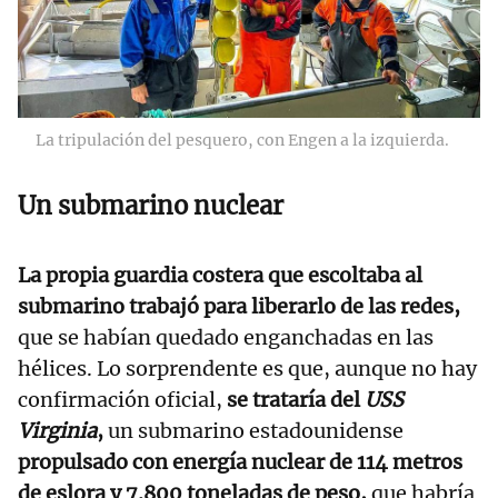
La tripulación del pesquero, con Engen a la izquierda.
Un submarino nuclear
La propia guardia costera que escoltaba al
submarino trabajó para liberarlo de las redes,
que se habían quedado enganchadas en las
hélices. Lo sorprendente es que, aunque no hay
confirmación oficial,
se trataría del
USS
Virginia
,
un submarino estadounidense
propulsado con energía nuclear de 114 metros
de eslora y 7.800 toneladas de peso,
que habría