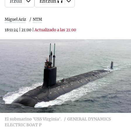
Itzuli
Entzun
Miguel Ariz
NTM
18·11·24
|
21:00
|
Actualizado a las 21:00
El submarino 'USS Virginia'.
GENERAL DYNAMICS
ELECTRIC BOAT P