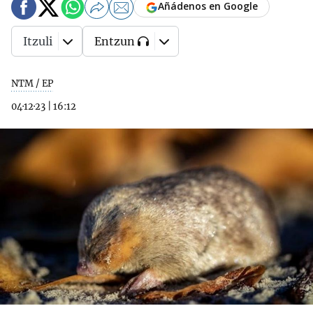
Añádenos en Google
Itzuli
Entzun
NTM / EP
04·12·23
|
16:12