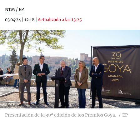
NTM / EP
03·04·24
|
12:18
|
Actualizado a las 13:25
Presentación de la 39ª edición de los Premios Goya.
EP