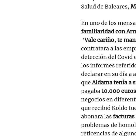
Salud de Baleares,
M
En uno de los mensaj
familiaridad con Ar
"
Vale cariño, te ma
contratara a las emp
detección del Covid 
los informes referid
declarar en su día a
que
Aldama tenía a s
pagaba
10.000 euro
negocios en diferent
que recibió Koldo fu
abonara las
facturas
problemas de homolo
reticencias de algu