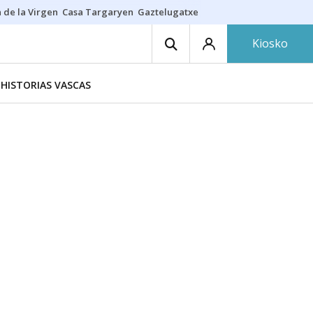
 de la Virgen
Casa Targaryen
Gaztelugatxe
Athletic
Aste Nagusia
C
Kiosko
HISTORIAS VASCAS