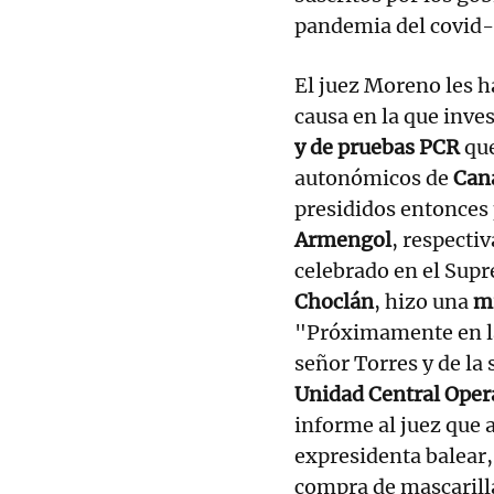
pandemia del covid-
El juez Moreno les h
causa en la que inve
y de pruebas PCR
que
autonómicos de
Cana
presididos entonces
Armengol
, respecti
celebrado en el Sup
Choclán
, hizo una
mi
"Próximamente en la 
señor Torres y de l
Unidad Central Oper
informe al juez que 
expresidenta balear,
compra de mascarilla