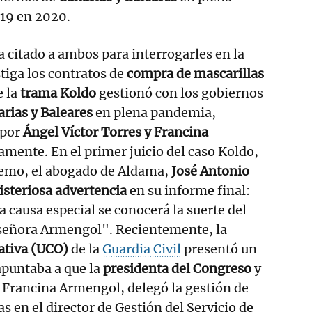
19 en 2020.
a citado a ambos para interrogarles en la
stiga los contratos de
compra de mascarillas
 la
trama Koldo
gestionó con los gobiernos
rias y Baleares
en plena pandemia,
 por
Ángel Víctor Torres y Francina
vamente. En el primer juicio del caso Koldo,
remo, el abogado de Aldama,
José Antonio
steriosa advertencia
en su informe final:
causa especial se conocerá la suerte del
a señora Armengol". Recientemente, la
ativa (UCO)
de la
Guardia Civil
presentó un
apuntaba a que la
presidenta del Congreso
y
 Francina Armengol, delegó la gestión de
s en el director de Gestión del Servicio de