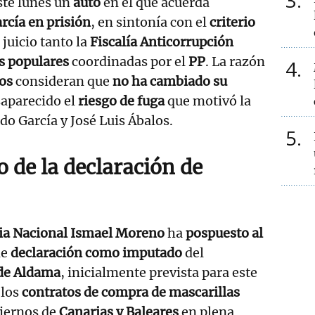
3
ste lunes un
auto
en el que acuerda
rcía en prisión
, en sintonía con el
criterio
juicio tanto la
Fiscalía Anticorrupción
s populares
coordinadas por el
PP
. La razón
4
os
consideran que
no ha cambiado su
saparecido el
riesgo de fuga
que motivó la
do García y José Luis Ábalos.
5
 de la declaración de
ia Nacional Ismael Moreno
ha
pospuesto al
de
declaración como imputado
del
 de Aldama
, inicialmente prevista para este
 los
contratos de compra de mascarillas
biernos de
Canarias y Baleares
en plena