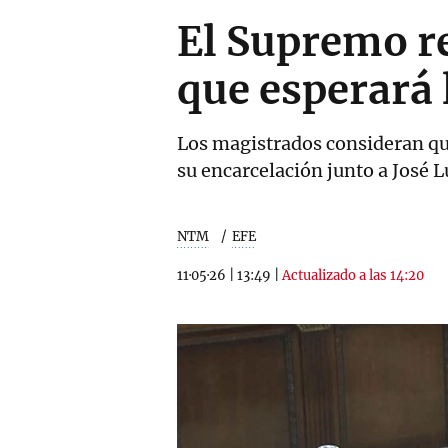
El Supremo re
que esperará 
Los magistrados consideran que
su encarcelación junto a José L
NTM
EFE
11·05·26
|
13:49
|
Actualizado a las 14:20