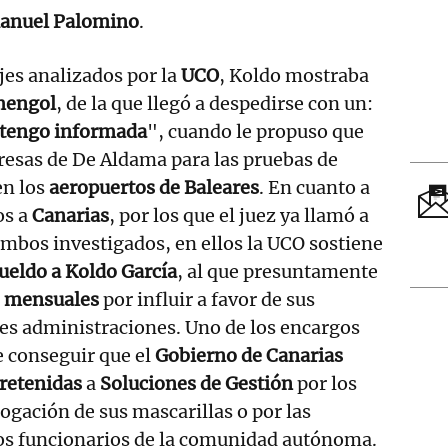
anuel Palomino
.
es analizados por la
UCO
, Koldo mostraba
mengol
, de la que llegó a despedirse con un:
ntengo informada
", cuando le propuso que
resas de De Aldama para las pruebas de
en los
aeropuertos de Baleares
. En cuanto a
os a
Canarias
, por los que el juez ya llamó a
 ambos investigados, en ellos la UCO sostiene
ueldo a Koldo García
, al que presuntamente
s mensuales
por influir a favor de sus
es administraciones. Uno de los encargos
e conseguir que el
Gobierno de Canarias
 retenidas
a
Soluciones de Gestión
por los
gación de sus mascarillas o por las
nos funcionarios de la comunidad autónoma.