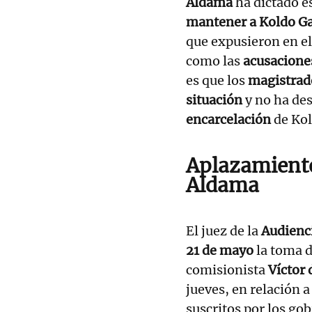
Aldama
ha dictado e
mantener a Koldo Ga
que expusieron en el 
como las
acusacione
es que los
magistrad
situación
y no ha de
encarcelación
de Kol
Aplazamiento
Aldama
El juez de la
Audienc
21 de mayo
la toma 
comisionista
Víctor
jueves, en relación a
suscritos por los go