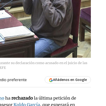
urante su declaración como acusado en el juicio de las
EFE
dio preferente
Añádenos en Google
mo
ha
rechazado
la última petición de
asesor
Koldo García
, que esperará en