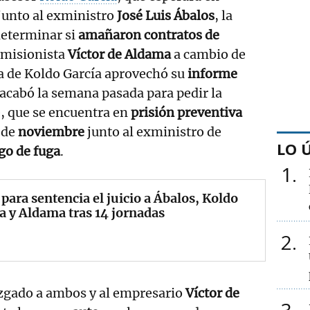
 junto al exministro
José Luis Ábalos
, la
eterminar si
amañaron contratos de
omisionista
Víctor de Aldama
a cambio de
sa de Koldo García aprovechó su
informe
 acabó la semana pasada para pedir la
e, que se encuentra en
prisión preventiva
 de
noviembre
junto al exministro de
LO 
go de fuga
.
1
 para sentencia el juicio a Ábalos, Koldo
a y Aldama tras 14 jornadas
2
zgado a ambos y al empresario
Víctor de