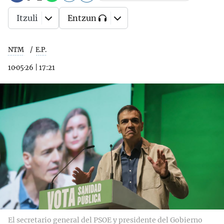
Itzuli
Entzun
NTM
E.P.
10·05·26
|
17:21
El secretario general del PSOE y presidente del Gobierno