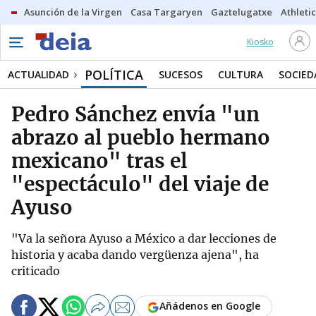
Asunción de la Virgen
Casa Targaryen
Gaztelugatxe
Athletic
Kiosko
POLÍTICA
ACTUALIDAD
SUCESOS
CULTURA
SOCIED
Pedro Sánchez envía "un
abrazo al pueblo hermano
mexicano" tras el
"espectáculo" del viaje de
Ayuso
"Va la señora Ayuso a México a dar lecciones de
historia y acaba dando vergüenza ajena", ha
criticado
Añádenos en Google