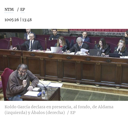
NTM
EP
10·05·26
|
13:48
Koldo García declara en presencia, al fondo, de Aldama
(izquierda) y Ábalos (derecha)
EP