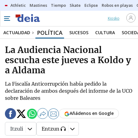
Athletic
Mastines
Tiempo
Skate
Eclipse
Robos en playas
Kiosko
POLÍTICA
ACTUALIDAD
SUCESOS
CULTURA
SOCIED
La Audiencia Nacional
escucha este jueves a Koldo y
a Aldama
La Fiscalía Anticorrupción había pedido la
declaración de ambos después del informe de la UCO
sobre Baleares
Añádenos en Google
Itzuli
Entzun