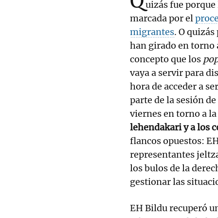
Q
uizás fue porque 
marcada por el
proce
migrantes
. O quizás
han girado en torno 
concepto que los
pop
vaya a servir para di
hora de acceder a ser
parte de la sesión de
viernes en torno a l
lehendakari y a los 
flancos opuestos: EH 
representantes jeltz
los bulos de la dere
gestionar las situac
EH Bildu recuperó un