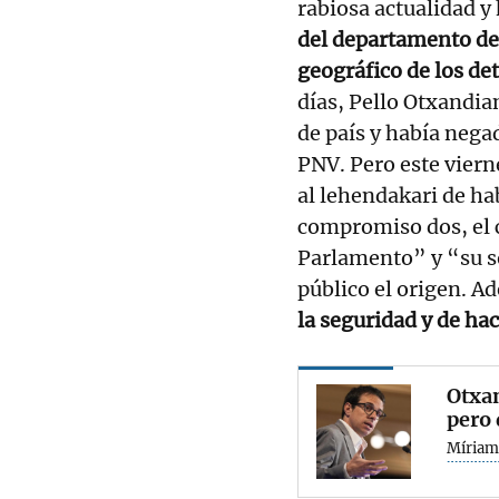
rabiosa actualidad y
del departamento de 
geográfico de los de
días, Pello Otxandia
de país y había nega
PNV. Pero este vierne
al lehendakari de ha
compromiso dos, el 
Parlamento” y “su s
público el origen. A
la seguridad y de ha
Otxa
pero 
Míriam