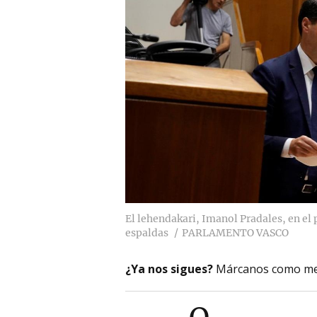
El lehendakari, Imanol Pradales, en el
espaldas
PARLAMENTO VASCO
¿Ya nos sigues?
Márcanos como me