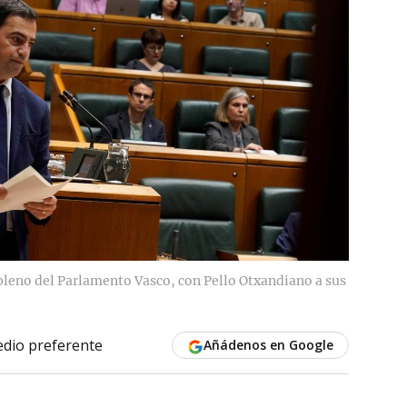
 pleno del Parlamento Vasco, con Pello Otxandiano a sus
dio preferente
Añádenos en Google