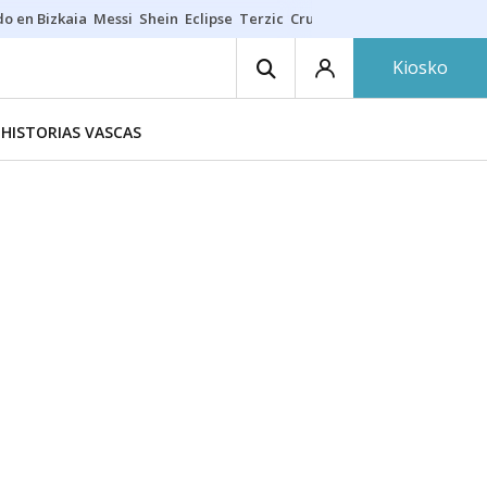
do en Bizkaia
Messi
Shein
Eclipse
Terzic
Cruz Gorbeia
Guía Macarfi
Kiosko
HISTORIAS VASCAS