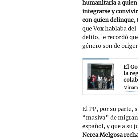
humanitaria a quien 
integrarse y convivi
con quien delinque, 
que Vox hablaba del 
delito, le recordó qu
género son de orige
El Go
la re
cola
Míriam
El PP, por su parte, 
“masiva” de migrant
español, y que a su j
Nerea Melgosa recha