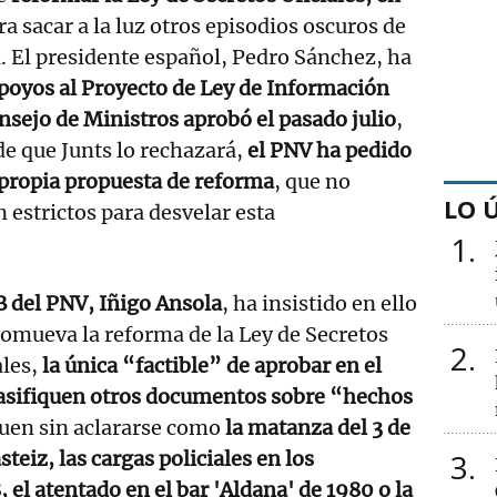
ara sacar a la luz otros episodios oscuros de
a. El presidente español, Pedro Sánchez, ha
poyos al Proyecto de Ley de Información
onsejo de Ministros aprobó el pasado julio
,
de que Junts lo rechazará,
el PNV ha pedido
 propia propuesta de reforma
, que no
LO 
 estrictos para desvelar esta
1
B del PNV, Iñigo Ansola
, ha insistido en ello
romueva la reforma de la Ley de Secretos
2
ales,
la única “factible” de aprobar en el
lasifiquen otros documentos sobre “hechos
uen sin aclararse como
la matanza del 3 de
eiz, las cargas policiales en los
3
 el atentado en el bar 'Aldana' de 1980 o la