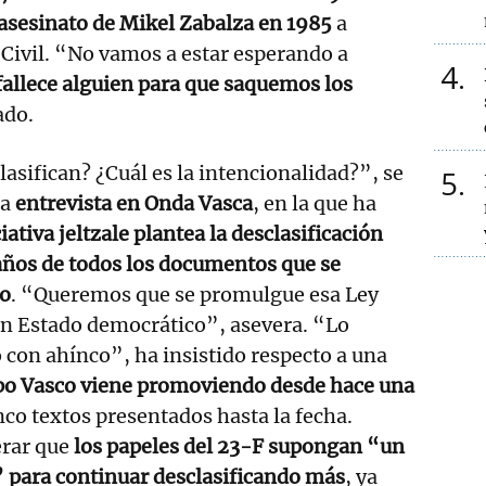
 asesinato de Mikel Zabalza en 1985
a
Civil. “No vamos a estar esperando a
4
 fallece alguien para que saquemos los
ado.
lasifican? ¿Cuál es la intencionalidad?”, se
5
na
entrevista en Onda Vasca
, en la que ha
ciativa jeltzale plantea la desclasificación
años de todos los documentos que se
to
. “Queremos que se promulgue esa Ley
n Estado democrático”, asevera. “Lo
con ahínco”, ha insistido respecto a una
rupo Vasco viene promoviendo desde hace una
nco textos presentados hasta la fecha.
erar que
los papeles del 23-F supongan “un
” para continuar desclasificando más
, ya