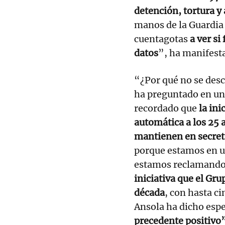
detención, tortura y
manos de la Guardia 
cuentagotas
a ver si
datos
”, ha manifest
“¿Por qué no se desc
ha preguntado en u
recordado que
la ini
automática a los 25 
mantienen en secre
porque estamos en u
estamos reclamando 
iniciativa que el G
década
, con hasta ci
Ansola ha dicho esp
precedente positivo