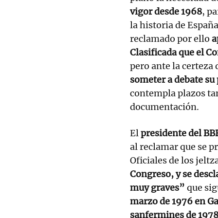
vigor desde 1968
, p
la historia de Españ
reclamado por ello
a
Clasificada que el C
pero ante la certeza 
someter a debate su
contempla plazos tan
documentación.
El
presidente del BB
al reclamar que se p
Oficiales de los jeltz
Congreso, y se desc
muy graves”
que sig
marzo de 1976 en Gast
sanfermines de 1978,