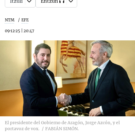
Itzuli
Entzun
NTM
EFE
09·12·25
|
20:47
El presidente del Gobierno de Aragón, Jorge Azcón, y el
portavoz de vox.
FABIÁN SIMÓN.