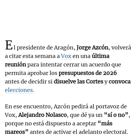
E
l presidente de Aragón,
Jorge Azcón
, volverá
a citar esta semana a
Vox
en una
última
reunión
para intentar cerrar un acuerdo que
permita aprobar los
presupuestos de 2026
antes de decidir si
disuelve las Cortes
y
convoca
elecciones
.
En ese encuentro, Azcón pedirá al portavoz de
Vox,
Alejandro Nolasco
, que dé ya un
“sí o no”
,
porque no está dispuesto a aceptar
“más
mareos”
antes de activar el adelanto electoral.