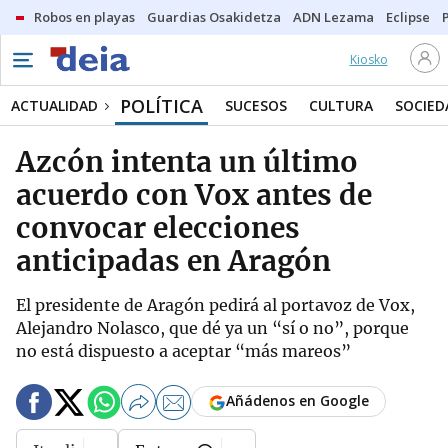
Robos en playas
Guardias Osakidetza
ADN Lezama
Eclipse
Kiosko
POLÍTICA
ACTUALIDAD
SUCESOS
CULTURA
SOCIED
Azcón intenta un último
acuerdo con Vox antes de
convocar elecciones
anticipadas en Aragón
El presidente de Aragón pedirá al portavoz de Vox,
Alejandro Nolasco, que dé ya un “sí o no”, porque
no está dispuesto a aceptar “más mareos”
Añádenos en Google