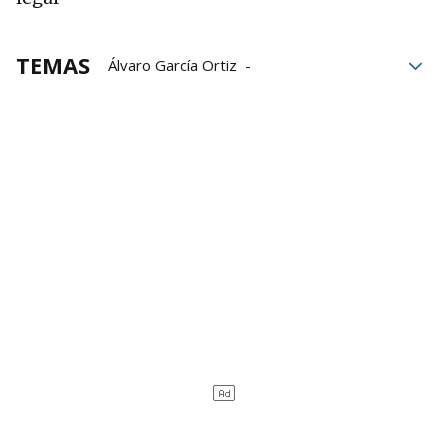
TEMAS
Álvaro García Ortiz
Fiscal General del Estado
Novio de Ayuso