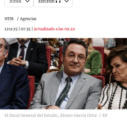
Itzuli
Entzun
NTM
Agencias
12·11·25
|
07:35
|
Actualizado a las 09:40
El fiscal General del Estado, Álvaro García Ortiz
EP