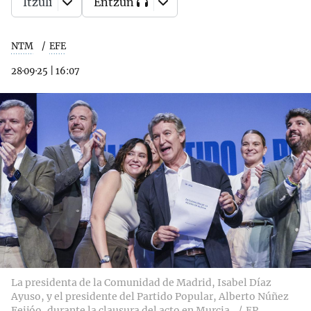
Itzuli
Entzun
NTM
EFE
28·09·25
|
16:07
La presidenta de la Comunidad de Madrid, Isabel Díaz
Ayuso, y el presidente del Partido Popular, Alberto Núñez
Feijóo, durante la clausura del acto en Murcia.
EP