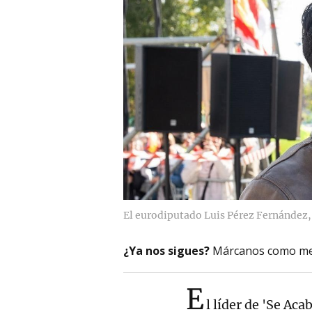
El eurodiputado Luis Pérez Fernández,
¿Ya nos sigues?
Márcanos como me
E
l líder de 'Se Aca