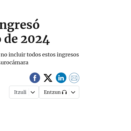
ingresó
o de 2024
no incluir todos estos ingresos
 Eurocámara
Itzuli
Entzun