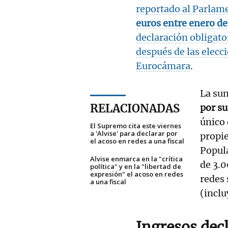
reportado al Parlam
euros entre enero de
declaración obligato
después de las elecc
Eurocámara
.
La su
RELACIONADAS
por su
único 
El Supremo cita este viernes
a 'Alvise' para declarar por
propie
el acoso en redes a una fiscal
Popula
Alvise enmarca en la "crítica
de 3.0
política" y en la "libertad de
expresión" el acoso en redes
redes 
a una fiscal
(inclu
Ingresos dec