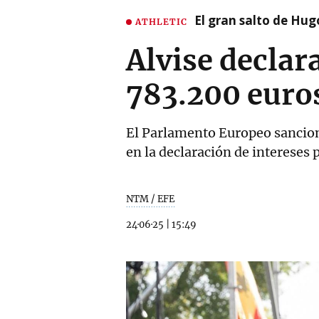
El gran salto de Hug
ATHLETIC
Alvise declar
783.200 euros
El Parlamento Europeo sancionó
en la declaración de intereses
NTM / EFE
24·06·25
|
15:49