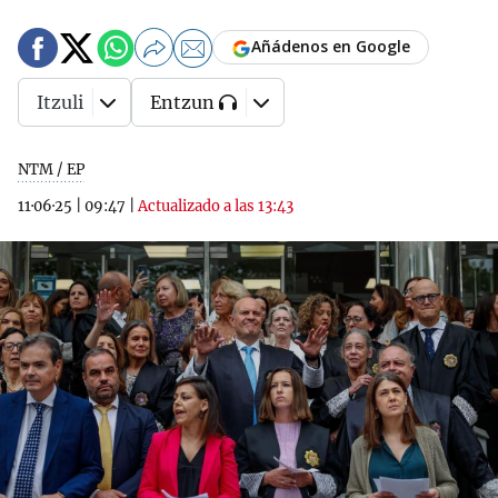
Añádenos en Google
Itzuli
Entzun
NTM / EP
11·06·25
|
09:47
|
Actualizado a las 13:43