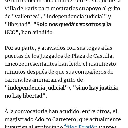
se han concentrado también en el Parque de la
Villa de París para mostrarles su apoyo al grito
de "valientes", "independencia judicial" y
"libertad".
"Solo nos quedáis vosotros y la
UCO",
han añadido.
Por su parte, y ataviados con sus togas a las
puertas de los Juzgados de Plaza de Castilla,
cinco representantes han leído el manifiesto
minutos después de que sus compañeros de
carrera les animaran al grito de
"independencia judicial"
y
"si no hay justicia
no hay libertad".
A la convocatoria han acudido, entre otros, el
magistrado Adolfo Carretero, que actualmente
investiga al exdiputado
Íñigo Errejón
y antes