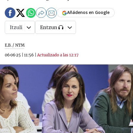
Añádenos en Google
Itzuli
Entzun
E.B. / NTM
06·06·25
|
11:56
|
Actualizado a las 12:17