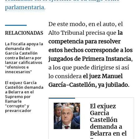
parlamentaria.
De este modo, en el auto, el
Alto Tribunal precisa que
la
RELACIONADAS
competencia para resolver
La Fiscalía apoya la
demanda de
estos hechos corresponde a los
García Castellón
contra Belarra por
juzgados de Primera Instancia
,
lanzar calificativos
a los que puede dirigirse si así
"ofensivos e
innecesarios"
lo considera
el juez Manuel
El exjuez García
García-Castellón, ya jubilado.
Castellón demanda
a Belarra en el
Supremo por
llamarle
El exjuez
"corrupto" y
prevaricador
García
Castellón
demanda a
Belarra en el