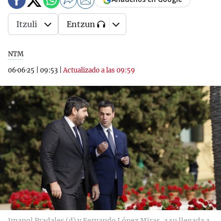
Itzuli
Entzun
NTM
06·06·25
|
09:53
|
Actualizado a las 09:59
Imanol Pradales (d) y Fernando López Miras, a su llegada a