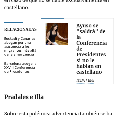
en caso de que no se hable exclusivamente en
castellano.
Ayuso se
RELACIONADAS
"saldrá" de
la
Euskadi y Canarias
Conferencia
abogan por una
asistencia a los
de
migrantes más allá
Presidentes
de la emergencia
si no le
Barcelona acoge la
hablan en
XXVIII Conferencia
castellano
de Presidentes
NTM / EFE
Pradales e Illa
Sobre esta polémica advertencia también se ha