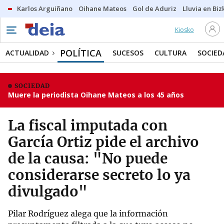
Karlos Arguiñano
Oihane Mateos
Gol de Aduriz
Lluvia en Biz
Kiosko
POLÍTICA
ACTUALIDAD
SUCESOS
CULTURA
SOCIED
SOCIEDAD
Muere la periodista Oihane Mateos a los 45 años
La fiscal imputada con
García Ortiz pide el archivo
de la causa: "No puede
considerarse secreto lo ya
divulgado"
Pilar Rodríguez alega que la información