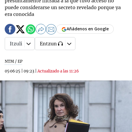
presuntamente filtrada a la que tuvo acceso no
puede considerarse un secreto revelado porque ya
era conocida
Añádenos en Google
Itzuli
Entzun
NTM / EP
05·06·25
|
09:23
|
Actualizado a las 11:26