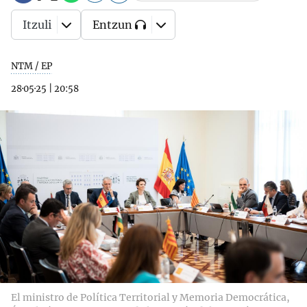
Itzuli
Entzun
NTM / EP
28·05·25
|
20:58
El ministro de Política Territorial y Memoria Democrática,