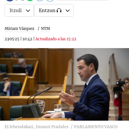
Itzuli
Entzun
Míriam Vázquez
NTM
23·05·25
|
10:42
|
Actualizado a las 15:22
El lehendakari, Imanol Pradales
PARLAMENTO VASCO