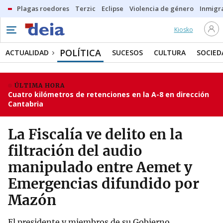
Plagas roedores
Terzic
Eclipse
Violencia de género
Inmigra
Kiosko
POLÍTICA
ACTUALIDAD
SUCESOS
CULTURA
SOCIED
ÚLTIMA HORA
Cuatro kilómetros de retenciones en la A-8 en dirección
Cantabria
La Fiscalía ve delito en la
filtración del audio
manipulado entre Aemet y
Emergencias difundido por
Mazón
El presidente y miembros de su Gobierno