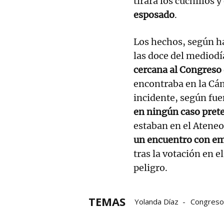
tirara los cuchillos
esposado
.
Los hechos, según h
las doce del mediodí
cercana al Congreso 
encontraba en la Cá
incidente, según fue
en ningún caso prete
estaban en el Ateneo
un encuentro con e
tras la votación en e
peligro.
TEMAS
Yolanda Díaz
Congreso 
Grupo Noticias
Gobier