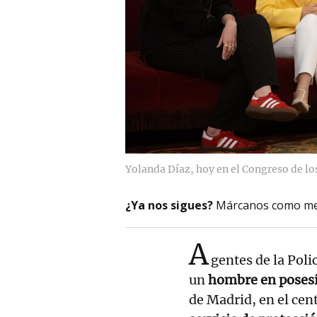
Yolanda Díaz, hoy en el Congreso de lo
¿Ya nos sigues?
Márcanos como me
A
gentes de la Poli
un
hombre en posesi
de Madrid, en el cen