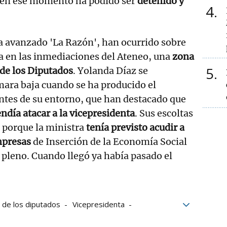
 y en ese momento ha podido ser
detenido y
4
a avanzado 'La Razón', han ocurrido sobre
a en las inmediaciones del Ateneo, una
zona
5
de los Diputados
. Yolanda Díaz se
mara baja cuando se ha producido el
ntes de su entorno, que han destacado que
ndía atacar a la vicepresidenta
. Sus escoltas
 porque la ministra
tenía previsto acudir a
mpresas
de Inserción de la Economía Social
l pleno. Cuando llegó ya había pasado el
de los diputados
Vicepresidenta
no