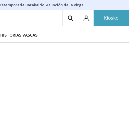
retemporada Barakaldo
Asunción de la Virgen
Casa Targaryen
Gazt
Kiosko
HISTORIAS VASCAS