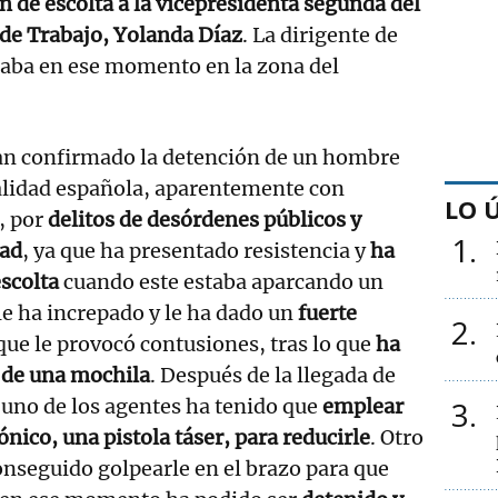
n de escolta a la vicepresidenta segunda del
 de Trabajo, Yolanda Díaz
. La dirigente de
aba en ese momento en la zona del
han confirmado la detención de un hombre
alidad española, aparentemente con
LO 
, por
delitos de desórdenes públicos y
1
dad
, ya que ha presentado resistencia y
ha
escolta
cuando este estaba aparcando un
 le ha increpado y le ha dado un
fuerte
2
ue le provocó contusiones, tras lo que
ha
 de una mochila
. Después de la llegada de
, uno de los agentes ha tenido que
emplear
3
ónico, una pistola táser, para reducirle
. Otro
conseguido golpearle en el brazo para que