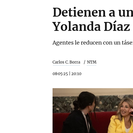
Detienen a un
Yolanda Díaz
Agentes le reducen con un táse
Carlos C. Borra
NTM
08·05·25
|
20:10