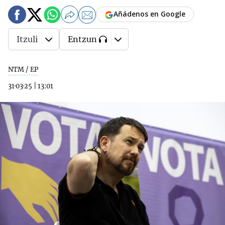
Añádenos en Google
Itzuli
Entzun
NTM / EP
31·03·25
|
13:01