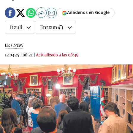
Añádenos en Google
Itzuli
Entzun
I.R / NTM
12·03·25
|
08:21
|
Actualizado a las 08:39