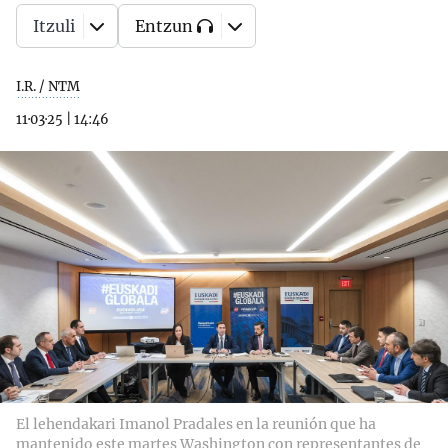
Itzuli
Entzun
I.R. / NTM
11·03·25
|
14:46
El lehendakari Imanol Pradales en la reunión que ha
mantenido este martes Washington con representantes de