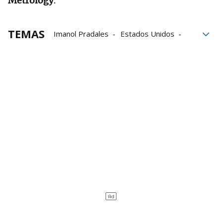
Metrology
.
TEMAS
Imanol Pradales
Estados Unidos
Industria vasca
exportaciones