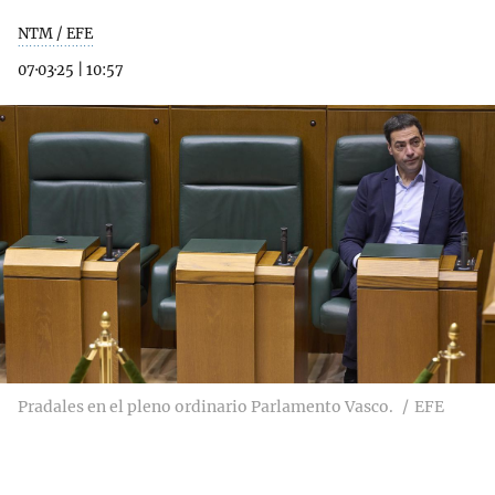
NTM / EFE
07·03·25
|
10:57
Pradales en el pleno ordinario Parlamento Vasco.
EFE