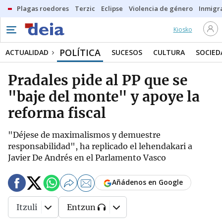
Plagas roedores
Terzic
Eclipse
Violencia de género
Inmigra
Kiosko
POLÍTICA
ACTUALIDAD
SUCESOS
CULTURA
SOCIED
Pradales pide al PP que se
"baje del monte" y apoye la
reforma fiscal
"Déjese de maximalismos y demuestre
responsabilidad", ha replicado el lehendakari a
Javier De Andrés en el Parlamento Vasco
Añádenos en Google
Itzuli
Entzun