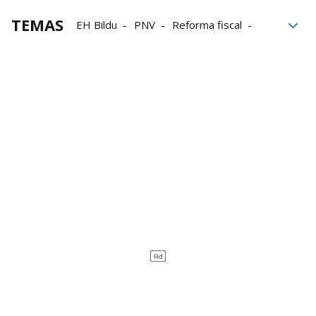
TEMAS
EH Bildu
PNV
Reforma fiscal
Pello Otxandiano
presupuestos