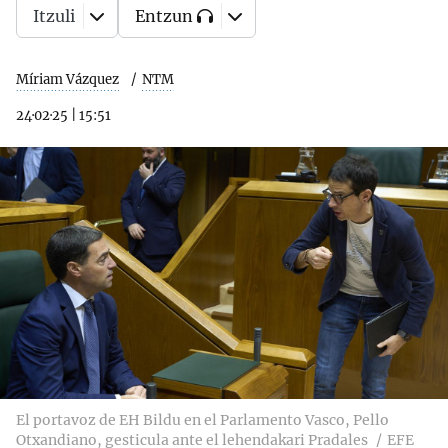
Itzuli
Entzun
Míriam Vázquez
NTM
24·02·25
|
15:51
El portavoz de EH Bildu en el Parlamento Vasco, Pello
Otxandiano, gesticula ante el lehendakari Pradales
EFE