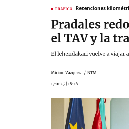
Retenciones kilométri
TRÁFICO
Pradales red
el TAV y la t
El lehendakari vuelve a viajar 
Míriam Vázquez
NTM
17·01·25
|
18:26