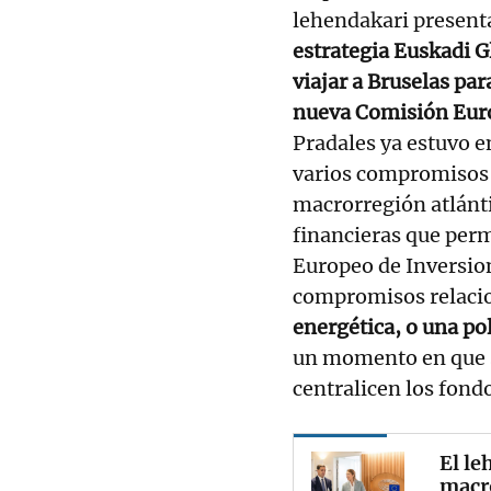
lehendakari presenta
estrategia Euskadi G
viajar a Bruselas par
nueva Comisión Eu
Pradales ya estuvo e
varios compromisos b
macrorregión atlánt
financieras que perm
Europeo de Inversion
compromisos relaci
energética, o una po
un momento en que s
centralicen los fond
El le
macr