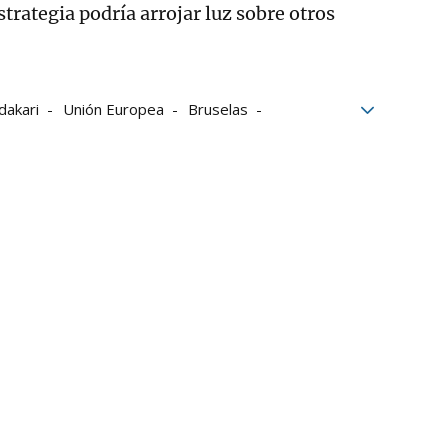
trategia podría arrojar luz sobre otros
dakari
Unión Europea
Bruselas
TAV