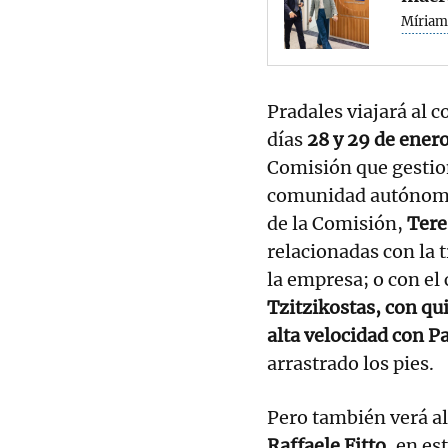
Míriam
Pradales viajará al c
días
28 y 29 de ener
Comisión que gestio
comunidad autónoma v
de la Comisión,
Tere
relacionadas con la 
la empresa; o con el
Tzitzikostas, con qu
alta velocidad con Pa
arrastrado los pies.
Pero también verá a
Raffaele Fitto,
en est