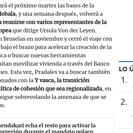
rá el próximo martes las bases de la
lobala
, y una semana después, volverá a
a reunirse con varios representantes de la
ropea
que dirige Ursula Von der Leyen.
n Bruselas en noviembre y cerró el viaje con
ajo el brazo para acelerar la creación de la
ica o buscar nuevas herramientas
itan movilizar vivienda a través del Banco
LO 
es. Esta vez, Pradales va a buscar también
1
onados con la
Y vasca, la transición
lítica de cohesión que sea regionalizada
, en
igue sobrevolando la amenaza de que se
2
os.
hendakari echa el resto para activar la
orregión durante el mandato polaco