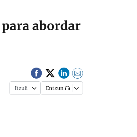
 para abordar
Itzuli
Entzun