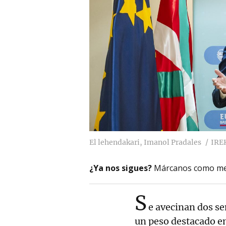
El lehendakari, Imanol Pradales
IRE
¿Ya nos sigues?
Márcanos como me
S
e avecinan dos se
un peso destacado en